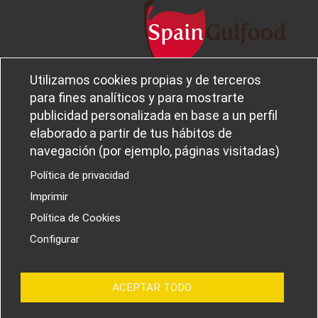
Utilizamos cookies propias y de terceros
Legal notice and privacy policy
Sobre
para fines analíticos y para mostrarte
Política de privacidad
Ferba
publicidad personalizada en base a un perfil
Cookies policy
Canal Ético
elaborado a partir de tus hábitos de
navegación (por ejemplo, páginas visitadas)
Política de privacidad
Imprimir
PROYECTOS I+D+I
Política de Cookies
Configurar
ACEPTAR TODO