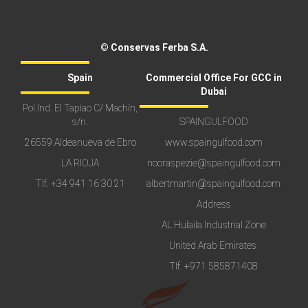
© Conservas Ferba S.A.
Spain
Commercial Office For GCC in
Dubai
Pol.Ind. El Tapiao C/ Machín,
s/n.
SPAINGULFOOD
26559 Aldeanueva de Ebro
www.spaingulfood.com
LA RIOJA
nooraspezie@spaingulfood.com
Tlf.
+34 941 16 30 21
albertmartin@spaingulfood.com
Address
AL Hulaila Industrial Zone
United Arab Emirates
Tlf.
+971 585871408