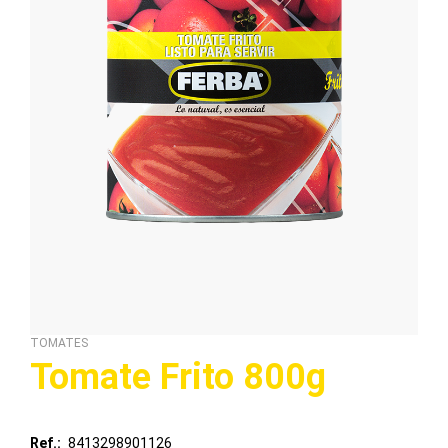
TOMATES
Tomate Frito 800g
Ref.
8413298901126