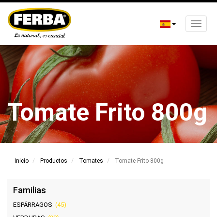
Toggle
naviga
Pasar
al
contenido
principal
Tomate Frito 800g
Inicio
Productos
Tomates
Tomate Frito 800g
Familias
ESPÁRRAGOS
(45)