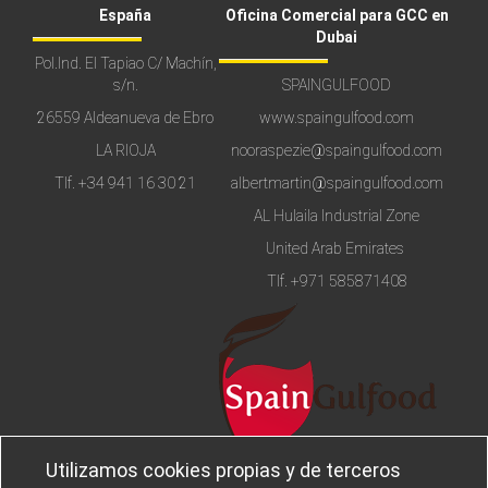
España
Oficina Comercial para GCC en
Dubai
Pol.Ind. El Tapiao C/ Machín,
s/n.
SPAINGULFOOD
26559 Aldeanueva de Ebro
www.spaingulfood.com
LA RIOJA
nooraspezie@spaingulfood.com
Tlf.
+34 941 16 30 21
albertmartin@spaingulfood.com
AL Hulaila Industrial Zone
United Arab Emirates
Tlf.
+971 585871408
Utilizamos cookies propias y de terceros
Aviso legal
Sobre