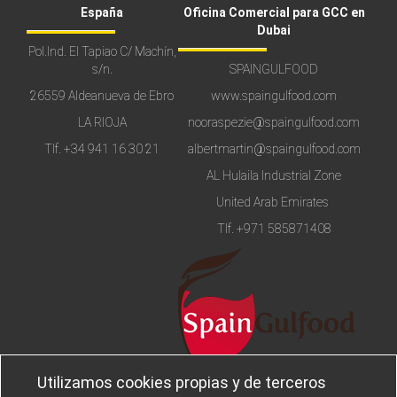
España
Oficina Comercial para GCC en
Dubai
Pol.Ind. El Tapiao C/ Machín,
s/n.
SPAINGULFOOD
26559 Aldeanueva de Ebro
www.spaingulfood.com
LA RIOJA
nooraspezie@spaingulfood.com
Tlf.
+34 941 16 30 21
albertmartin@spaingulfood.com
AL Hulaila Industrial Zone
United Arab Emirates
Tlf.
+971 585871408
Utilizamos cookies propias y de terceros
Aviso legal
Sobre