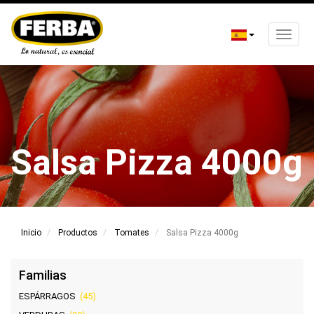
Toggle
naviga
Pasar
al
contenido
principal
Salsa Pizza 4000g
Inicio
Productos
Tomates
Salsa Pizza 4000g
Familias
ESPÁRRAGOS
(45)