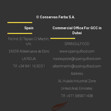
© Conservas Ferba S.A.
Spain
Commercial Office For GCC in
Dubai
Pol.Ind. El Tapiao C/ Machín,
s/n.
SPAINGULFOOD
26559 Aldeanueva de Ebro
www.spaingulfood.com
LA RIOJA
nooraspezie@spaingulfood.com
Tlf.
+34 941 16 30 21
albertmartin@spaingulfood.com
Address
AL Hulaila Industrial Zone
United Arab Emirates
Tlf.
+971 585871408