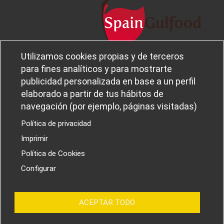
Utilizamos cookies propias y de terceros
Legal notice and privacy policy
Sobre
para fines analíticos y para mostrarte
Política de privacidad
Ferba
publicidad personalizada en base a un perfil
Cookies policy
Canal Ético
elaborado a partir de tus hábitos de
navegación (por ejemplo, páginas visitadas)
Política de privacidad
Imprimir
PROYECTOS I+D+I
Política de Cookies
Configurar
ACEPTAR TODO