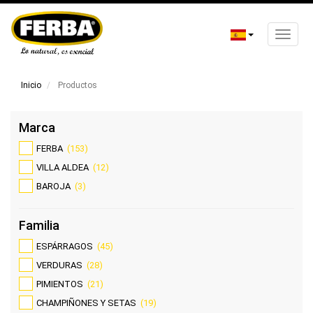
Toggle
naviga
Pasar
al
Inicio
Productos
contenido
principal
Marca
FERBA
(153)
VILLA ALDEA
(12)
BAROJA
(3)
Familia
ESPÁRRAGOS
(45)
VERDURAS
(28)
PIMIENTOS
(21)
CHAMPIÑONES Y SETAS
(19)