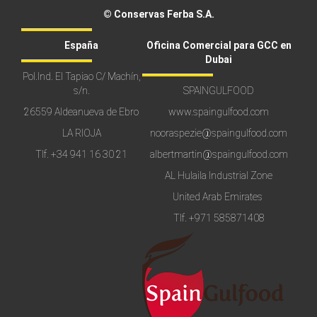
© Conservas Ferba S.A.
España
Oficina Comercial para GCC en
Dubai
Pol.Ind. El Tapiao C/ Machín,
s/n.
SPAINGULFOOD
26559 Aldeanueva de Ebro
www.spaingulfood.com
LA RIOJA
nooraspezie@spaingulfood.com
Tlf.
+34 941 16 30 21
albertmartin@spaingulfood.com
AL Hulaila Industrial Zone
United Arab Emirates
Tlf.
+971 585871408