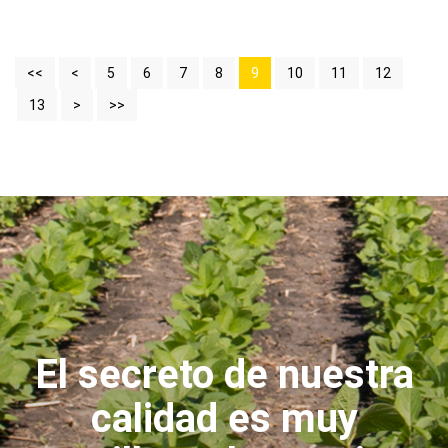
<<
<
5
6
7
8
9
10
11
12
13
>
>>
El secreto de nuestra
calidad es muy