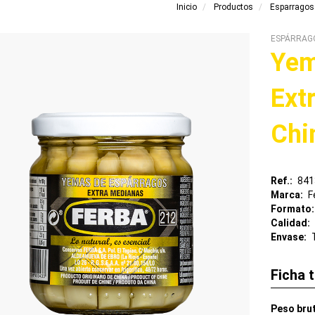
Inicio
Productos
Esparragos
ESPÁRRAG
Yem
Ext
Chi
Ref.
841
Marca
F
Formato
Calidad
Envase
Ficha 
Peso bru