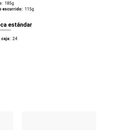
o
185g
o escurrido
115g
ica estándar
 caja
24