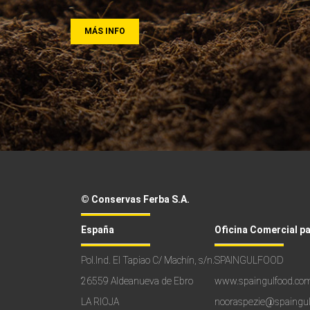
MÁS INFO
© Conservas Ferba S.A.
España
Oficina Comercial p
Pol.Ind. El Tapiao C/ Machín, s/n.
SPAINGULFOOD
26559 Aldeanueva de Ebro
www.spaingulfood.co
LA RIOJA
nooraspezie@spaingu