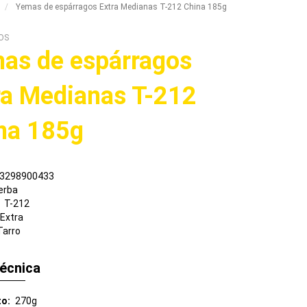
Yemas de espárragos Extra Medianas T-212 China 185g
OS
as de espárragos
ra Medianas T-212
na 185g
3298900433
erba
T-212
Extra
Tarro
técnica
to
270g