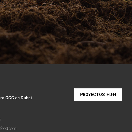
PROYECTOS I+D+I
ara GCC en Dubai
m
lfood.com