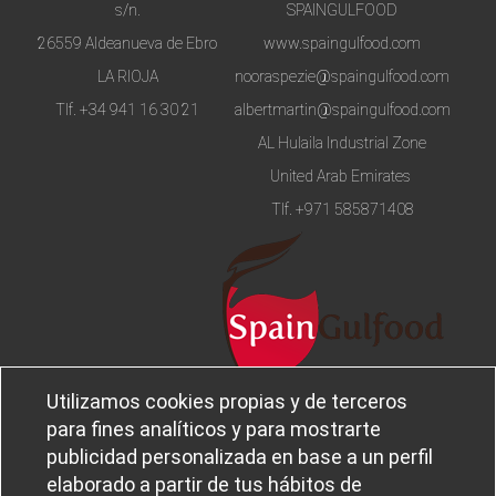
s/n.
SPAINGULFOOD
26559 Aldeanueva de Ebro
www.spaingulfood.com
LA RIOJA
nooraspezie@spaingulfood.com
Tlf.
+34 941 16 30 21
albertmartin@spaingulfood.com
AL Hulaila Industrial Zone
United Arab Emirates
Tlf.
+971 585871408
Utilizamos cookies propias y de terceros
Aviso legal
Sobre
para fines analíticos y para mostrarte
Política de privacidad
Ferba
publicidad personalizada en base a un perfil
Política de cookies
Canal Ético
elaborado a partir de tus hábitos de