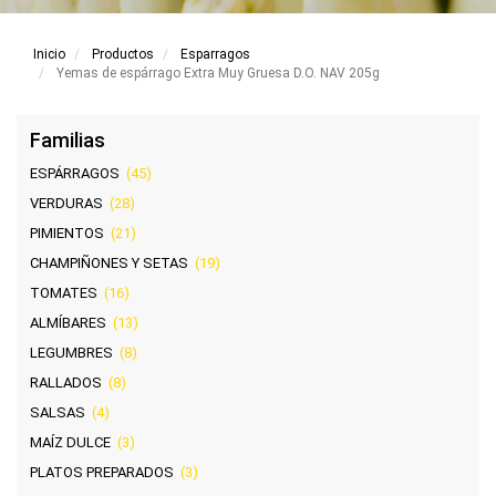
Inicio
Productos
Esparragos
Yemas de espárrago Extra Muy Gruesa D.O. NAV 205g
Familias
ESPÁRRAGOS
(45)
VERDURAS
(28)
PIMIENTOS
(21)
CHAMPIÑONES Y SETAS
(19)
TOMATES
(16)
ALMÍBARES
(13)
LEGUMBRES
(8)
RALLADOS
(8)
SALSAS
(4)
MAÍZ DULCE
(3)
PLATOS PREPARADOS
(3)