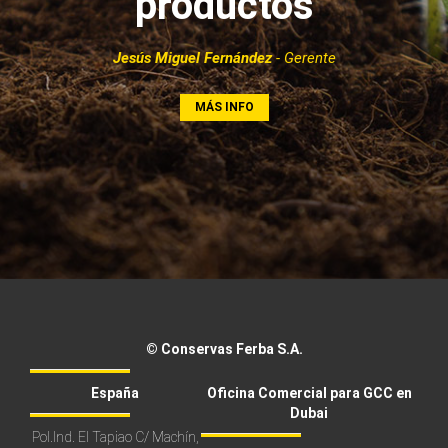
productos
Jesús Miguel Fernández
- Gerente
MÁS INFO
© Conservas Ferba S.A.
España
Oficina Comercial para GCC en
Dubai
Pol.Ind. El Tapiao C/ Machín,