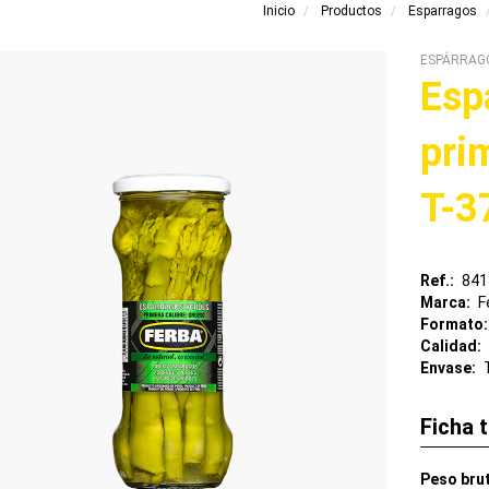
Inicio
Productos
Esparragos
ESPÁRRAG
Esp
pri
T-3
Ref.
841
Marca
F
Formato
Calidad
Envase
Ficha 
Peso bru