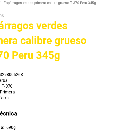
Espárragos verdes primera calibre grueso T-370 Peru 345g
OS
árragos verdes
mera calibre grueso
70 Peru 345g
3298005268
erba
T-370
Primera
Tarro
técnica
to
690g