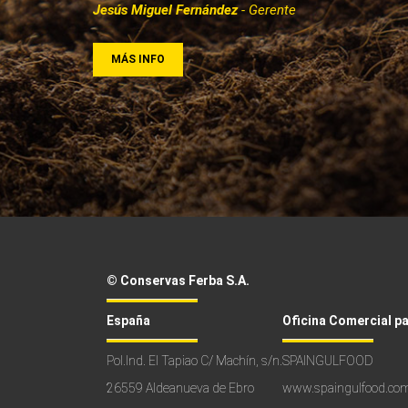
Jesús Miguel Fernández
- Gerente
MÁS INFO
© Conservas Ferba S.A.
España
Oficina Comercial p
Pol.Ind. El Tapiao C/ Machín, s/n.
SPAINGULFOOD
26559 Aldeanueva de Ebro
www.spaingulfood.co