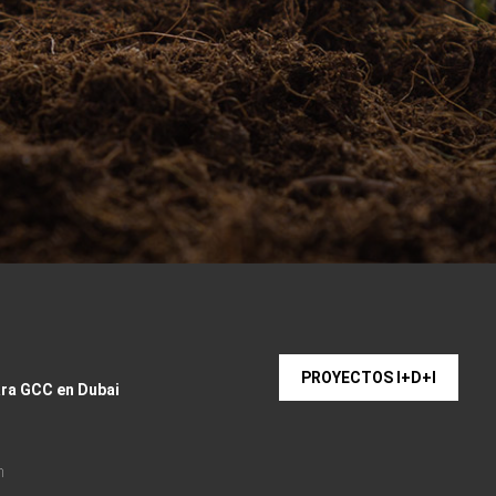
PROYECTOS I+D+I
ara GCC en Dubai
m