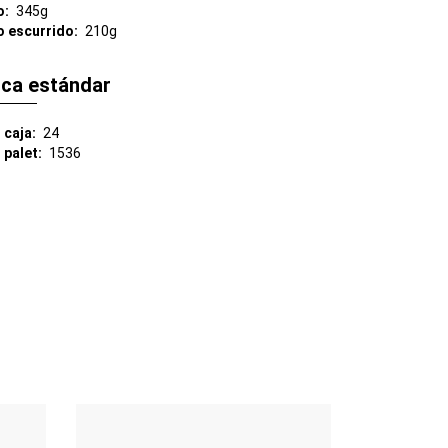
o
345g
o escurrido
210g
ica estándar
 caja
24
 palet
1536