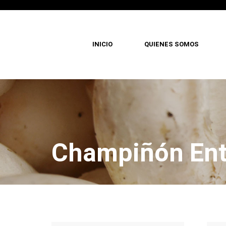
INICIO
QUIENES SOMOS
Pasar
al
contenido
principal
Champiñón Ent