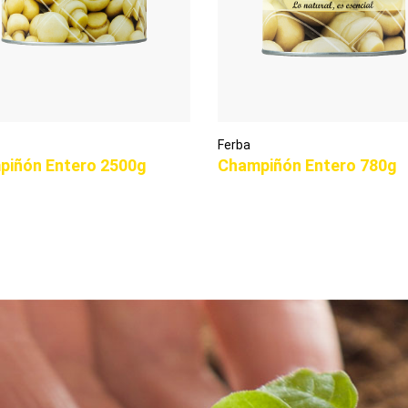
Ferba
piñón Entero 2500g
Champiñón Entero 780g