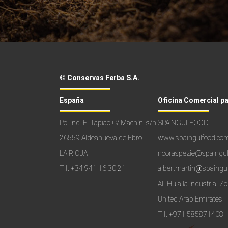
© Conservas Ferba S.A.
España
Oficina Comercial p
Pol.Ind. El Tapiao C/ Machín, s/n.
SPAINGULFOOD
26559 Aldeanueva de Ebro
www.spaingulfood.co
LA RIOJA
nooraspezie@spaingu
Tlf.
+34 941 16 30 21
albertmartin@spaingu
AL Hulaila Industrial Z
United Arab Emirates
Tlf.
+971 585871408