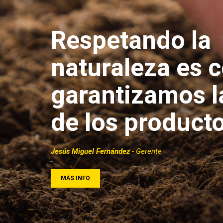
Respetando la
naturaleza es 
garantizamos l
de los product
Jesús Miguel Fernández
- Gerente
MÁS INFO