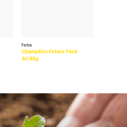
Ferba
Champiñón Entero Pack
3x185g