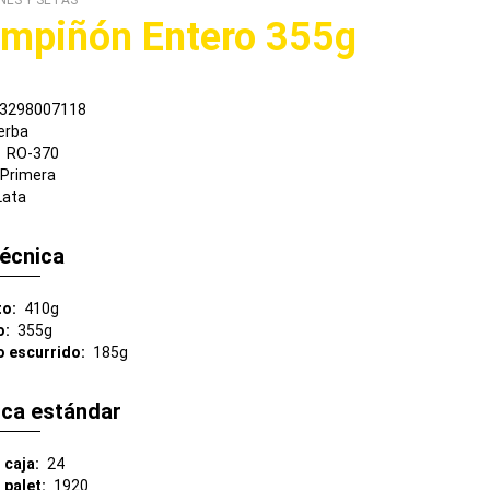
NES Y SETAS
mpiñón Entero 355g
3298007118
erba
RO-370
Primera
Lata
técnica
to
410g
o
355g
o escurrido
185g
ica estándar
 caja
24
 palet
1920