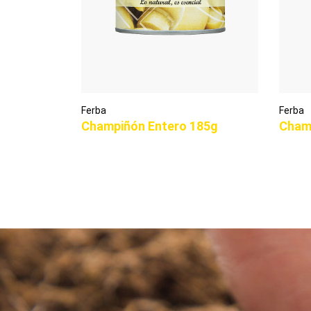
Ferba
Ferba
Champiñón Entero 185g
Cham