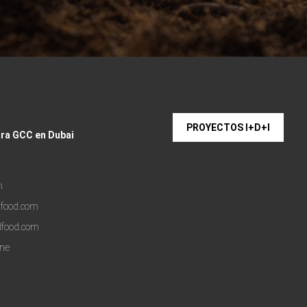
PROYECTOS I+D+I
ara GCC en Dubai
m
lfood.com
lfood.com
one