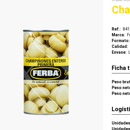
CHAMPIÑO
Cha
Ref.
841
Marca
F
Formato
Calidad
Envase
Ficha 
Peso bru
Peso net
Peso net
Logíst
Unidades
Unidades