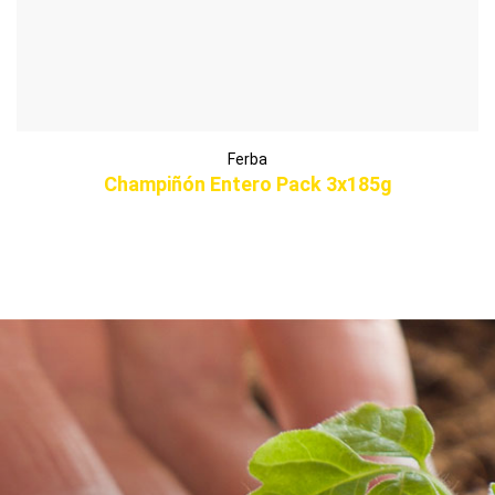
Ferba
Champiñón Entero Pack 3x185g