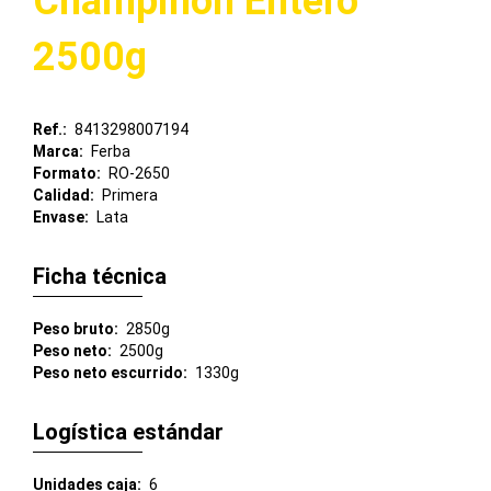
Champiñón Entero
2500g
Ref.
8413298007194
Marca
Ferba
Formato
RO-2650
Calidad
Primera
Envase
Lata
Ficha técnica
Peso bruto
2850g
Peso neto
2500g
Peso neto escurrido
1330g
Logística estándar
Unidades caja
6