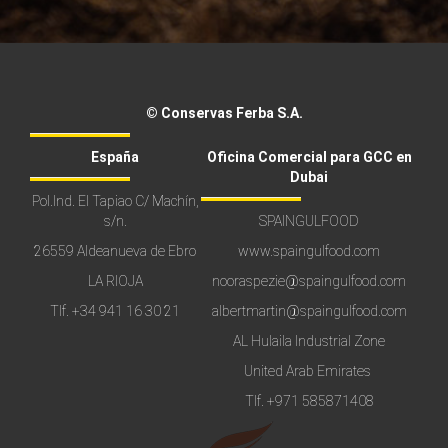
© Conservas Ferba S.A.
España
Oficina Comercial para GCC en
Dubai
Pol.Ind. El Tapiao C/ Machín,
s/n.
SPAINGULFOOD
26559 Aldeanueva de Ebro
www.spaingulfood.com
LA RIOJA
nooraspezie@spaingulfood.com
Tlf.
+34 941 16 30 21
albertmartin@spaingulfood.com
AL Hulaila Industrial Zone
United Arab Emirates
Tlf.
+971 585871408