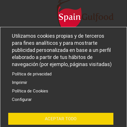
Utilizamos cookies propias y de terceros
Aviso legal
Sobre
para fines analíticos y para mostrarte
Política de privacidad
Ferba
publicidad personalizada en base a un perfil
Política de cookies
Canal Ético
elaborado a partir de tus hábitos de
navegación (por ejemplo, páginas visitadas)
Política de privacidad
Imprimir
PROYECTOS I+D+I
Política de Cookies
Configurar
ACEPTAR TODO