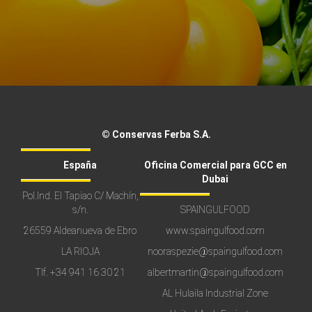
© Conservas Ferba S.A.
España
Oficina Comercial para GCC en
Dubai
Pol.Ind. El Tapiao C/ Machín,
s/n.
SPAINGULFOOD
26559 Aldeanueva de Ebro
www.spaingulfood.com
LA RIOJA
nooraspezie@spaingulfood.com
Tlf.
+34 941 16 30 21
albertmartin@spaingulfood.com
AL Hulaila Industrial Zone