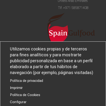
United Arab Emirates
Tlf.
+971 585871408
Utilizamos cookies propias y de terceros
Aviso legal
Sobre
para fines analíticos y para mostrarte
Política de privacidad
Ferba
publicidad personalizada en base a un perfil
Política de cookies
Canal Ético
elaborado a partir de tus hábitos de
navegación (por ejemplo, páginas visitadas)
Política de privacidad
Imprimir
PROYECTOS I+D+I
Política de Cookies
Configurar